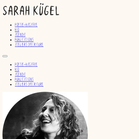
Poesie-bagarre
Bio
Agenda
Publications
Ateliers d'écriture
Poesie-bagarre
Bio
Agenda
Publications
Ateliers d'écriture