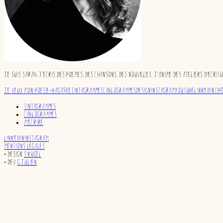
Je suis Sarah, j’écris des poèmes, des chansons, des nouvelles. J'anime des ateliers d'écritu
Je veux mon Poésie-bagarre
Tintagrammes
Cablogrammes
Design
Instagram
YouTube
Linkedin
Tip
TINTAGRAMMES
Cablogrammes
M'écrire
LinkedIn
Instagram
Mentions légales
• Design
S.Kügel
• Dev
G.Julien