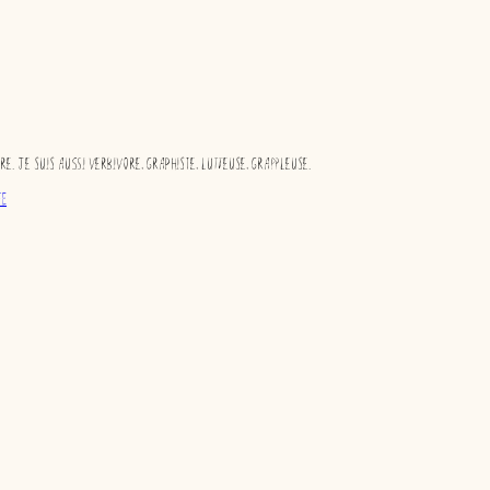
re. Je suis aussi verbivore, graphiste, lutteuse, grappleuse.
ee